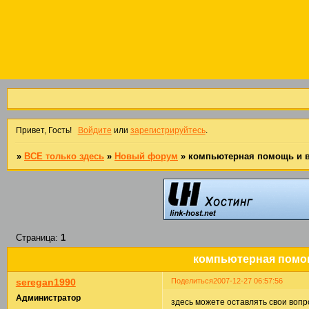
Привет, Гость!
Войдите
или
зарегистрируйтесь
.
»
ВСЕ только здесь
»
Новый форум
»
компьютерная помощь и вс
Страница:
1
компьютерная помощ
Поделиться
2007-12-27 06:57:56
seregan1990
Администратор
здесь можете оставлять свои вопр